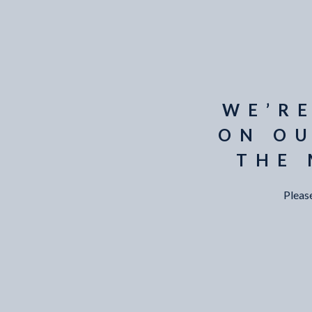
WE’R
ON OU
THE
Pleas